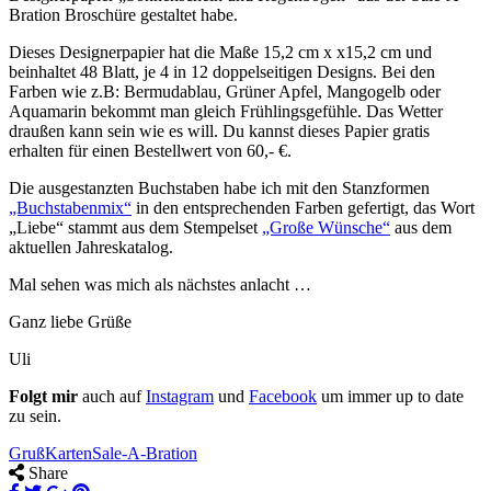
Bration Broschüre gestaltet habe.
Dieses Designerpapier hat die Maße 15,2 cm x x15,2 cm und
beinhaltet 48 Blatt, je 4 in 12 doppelseitigen Designs. Bei den
Farben wie z.B: Bermudablau, Grüner Apfel, Mangogelb oder
Aquamarin bekommt man gleich Frühlingsgefühle. Das Wetter
draußen kann sein wie es will. Du kannst dieses Papier gratis
erhalten für einen Bestellwert von 60,- €.
Die ausgestanzten Buchstaben habe ich mit den Stanzformen
„Buchstabenmix“
in den entsprechenden Farben gefertigt, das Wort
„Liebe“ stammt aus dem Stempelset
„Große Wünsche“
aus dem
aktuellen Jahreskatalog.
Mal sehen was mich als nächstes anlacht …
Ganz liebe Grüße
Uli
Folgt mir
auch auf
Instagram
und
Facebook
um immer up to date
zu sein.
Gruß
Karten
Sale-A-Bration
Share