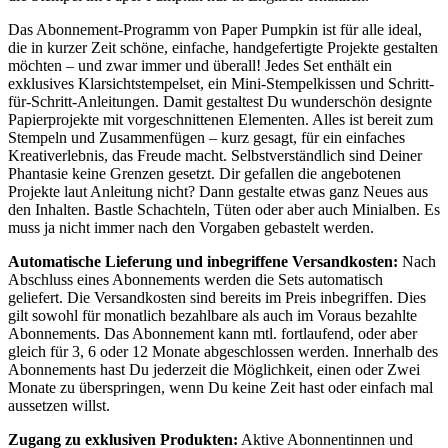
Das Abonnement-Programm von Paper Pumpkin ist für alle ideal,
die in kurzer Zeit schöne, einfache, handgefertigte Projekte gestalten
möchten – und zwar immer und überall! Jedes Set enthält ein
exklusives Klarsichtstempelset, ein Mini-Stempelkissen und Schritt-
für-Schritt-Anleitungen. Damit gestaltest Du wunderschön designte
Papierprojekte mit vorgeschnittenen Elementen. Alles ist bereit zum
Stempeln und Zusammenfügen – kurz gesagt, für ein einfaches
Kreativerlebnis, das Freude macht. Selbstverständlich sind Deiner
Phantasie keine Grenzen gesetzt. Dir gefallen die angebotenen
Projekte laut Anleitung nicht? Dann gestalte etwas ganz Neues aus
den Inhalten. Bastle Schachteln, Tüten oder aber auch Minialben. Es
muss ja nicht immer nach den Vorgaben gebastelt werden.
Automatische Lieferung und inbegriffene Versandkosten:
Nach
Abschluss eines Abonnements werden die Sets automatisch
geliefert. Die Versandkosten sind bereits im Preis inbegriffen. Dies
gilt sowohl für monatlich bezahlbare als auch im Voraus bezahlte
Abonnements. Das Abonnement kann mtl. fortlaufend, oder aber
gleich für 3, 6 oder 12 Monate abgeschlossen werden. Innerhalb des
Abonnements hast Du jederzeit die Möglichkeit, einen oder Zwei
Monate zu überspringen, wenn Du keine Zeit hast oder einfach mal
aussetzen willst.
Zugang zu exklusiven Produkten:
Aktive Abonnentinnen und