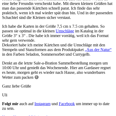
eine liebe Freundin verschenkt habe. Mit diesen kleinen Grüßen hat
man das passende Kärtchen schnell parat. Ich finde das sehr
praktisch, wenn ich mal wieder spät dran bin. Und in der passenden
Schachtel sind die Kleinen sicher verstaut.
Ich habe die Karten in der Größe 7,5 cm x 7.5 cm gehalten. So
passen sie optimal in die kleinen
Umschläge
im Katalog in der
Größe 3“ x 3“ . Die habe ich immer vorrätig, weil ich das Format
sehr gern verwende.
Dekoriert habe ich meine Kärtchen und die Umschläge mit den
Stempeln und Stanzformen aus dem Produktpaket
„Aus der Natur“
in den Farben Seladon, Sommersorbet und Currygelb.
Denkt an die letzte Sale-a-Bration Sammelbestellung morgen um
10:00 Uhr und genießt das Wochenende. Hier am Gardasee regnet
es heute, morgen geht es wieder nach Hause, also wunderbares
Wetter zum packen 😅
Ganz liebe Grüße
Uli
Folgt mir
auch auf
Instagram
und
Facebook
um immer up to date
zu sein.