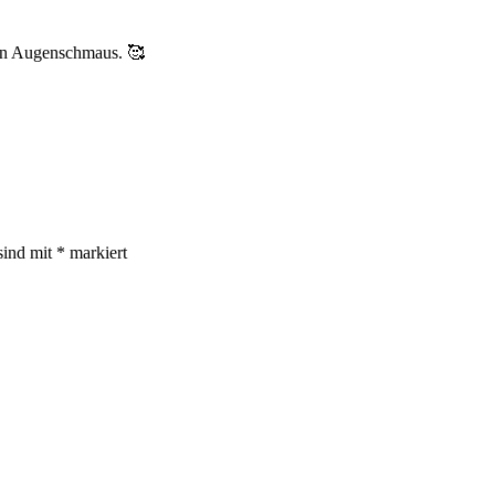
ein Augenschmaus. 🥰
sind mit
*
markiert