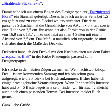
„Strahlende Stickeffekte“
.
Damit habe ich aus einem Bogen des Designerpapiers
„Faszinierend
Floral“
ein Stanzteil gefertigt. Dieses habe ich an jeder Seite bei 1,5
cm gefalzt und zu einem Deckel weiterverarbeitet. Die dazu
passende Schachtel hat die Grundfläche von 9,9 cm x 6,7 cm, sowie
eine Höhe von 3,5 cm. Ihr schneidet also Farbkarton in der Größe
von 16,9 cm x 13,7 cm zu und falzt an allen 4 Seiten mit einem
Abstand von 3,5 cm. Das Maß ist natürlich sehr ungerade, bestimt
sich aber durch die Maße des Deckels.
Dekoriert habe ich den Deckel mit den Kostbarkeiten aus dem Paket
„Tropisches Blatt“
in der Farbe Pfauengrün passend zum
Designerpapier.
Ich stecke in den letzten Zügen zu meinem Weihnachtsworkshop.
Der 1. ist am kommenden Samstag und ich bin schon ganz
aufgeregt, wie die Projekte bei Euch ankommen. Bisher habe ich
einige privat gebuchte Veranstaltungen. Wenn Ihr ebenfalls Interesse
habt und 5 – 6 Bastelbegeisterte seid, finden wir für Euch vielleicht
auch noch einen passenden Termin. Bei Interesse meldet Euch
gerne.
Ganz liebe Grüße