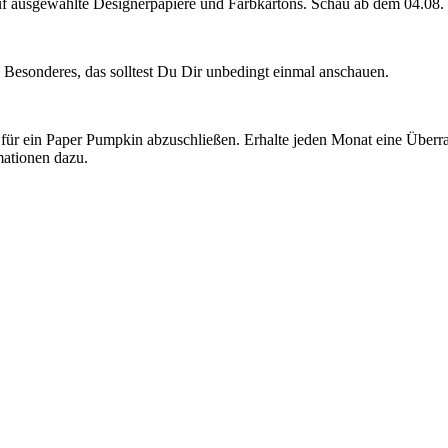
uf ausgewählte Designerpapiere und Farbkartons. Schau ab dem 04.08
nz Besonderes, das solltest Du Dir unbedingt einmal anschauen.
für ein Paper Pumpkin abzuschließen. Erhalte jeden Monat eine Überra
mationen dazu.