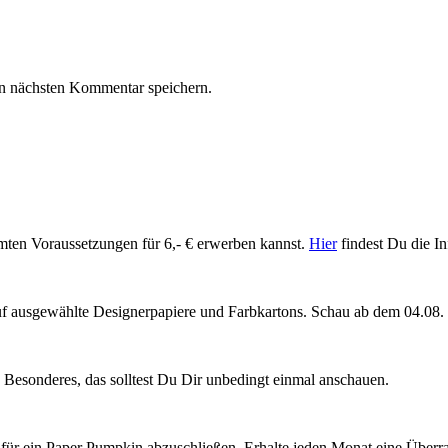
n nächsten Kommentar speichern.
mmten Voraussetzungen für 6,- € erwerben kannst.
Hier
findest Du die In
uf ausgewählte Designerpapiere und Farbkartons. Schau ab dem 04.08
nz Besonderes, das solltest Du Dir unbedingt einmal anschauen.
für ein Paper Pumpkin abzuschließen. Erhalte jeden Monat eine Überra