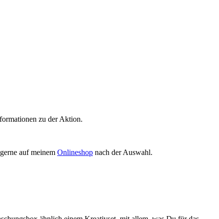
formationen zu der Aktion.
. gerne auf meinem
Onlineshop
nach der Auswahl.
schungsbox ähnlich einem Kreativset, mit allem, was Du für das