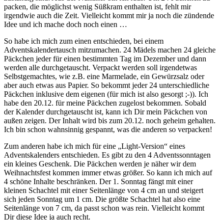
packen, die möglichst wenig Süßkram enthalten ist, fehlt mir
irgendwie auch die Zeit. Vielleicht kommt mir ja noch die zündende
Idee und ich mache doch noch einen …
So habe ich mich zum einen entschieden, bei einem
Adventskalendertausch mitzumachen. 24 Mädels machen 24 gleiche
Päckchen jeder für einen bestimmten Tag im Dezember und dann
werden alle durchgetauscht. Verpackt werden soll irgendetwas
Selbstgemachtes, wie z.B. eine Marmelade, ein Gewürzsalz oder
aber auch etwas aus Papier. So bekommt jeder 24 unterschiedliche
Päckchen inklusive dem eigenen (für mich ist also gesorgt ;-)). Ich
habe den 20.12. für meine Päckchen zugelost bekommen. Sobald
der Kalender durchgetauscht ist, kann ich Dir mein Päckchen von
außen zeigen. Der Inhalt wird bis zum 20.12. noch geheim gehalten.
Ich bin schon wahnsinnig gespannt, was die anderen so verpacken!
Zum anderen habe ich mich für eine „Light-Version“ eines
Adventskalenders entschieden. Es gibt zu den 4 Adventssonntagen
ein kleines Geschenk. Die Päckchen werden je näher wir dem
Weihnachtsfest kommen immer etwas größer. So kann ich mich auf
4 schöne Inhalte beschränken. Der 1. Sonntag fängt mit einer
kleinen Schachtel mit einer Seitenlänge von 4 cm an und steigert
sich jeden Sonntag um 1 cm. Die größte Schachtel hat also eine
Seitenlänge von 7 cm, da passt schon was rein. Vielleicht kommt
Dir diese Idee ja auch recht.