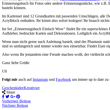
Erinnerungsbuch für Fotos oder andere Erinnerungsstücke, wie z.B. E
basteln können.
Im Kartenset sind 12 Grundkarten mit passenden Umschlägen, alle Dek
Acrylblock enthalten. Ihr könnt also sofort loslegen! Ihr brauch nichts
Im Set „Erinnerungsbuch Einfach Wow“ findet Ihr ein superschönes B
Aufkleber, bedruckte Karten und Dekorationen. Lediglich ein Acrylblo
Wenn man nicht gerne nach Anleitung bastelt, sind der Phantasie natü
sind so umfangreich und immer wieder neu einsetzbar. Findet Eure eig
Also wenn Ihr jemandem eine Freude machen wollt, der vielleicht sc
Ganz liebe Grüße
Uli
Folgt mir
auch auf
Instagram
und
Facebook
um immer up to date zu 
Geschenkidee
Kreativset
Share
Vorheriger Beitrag
Nächster Beitrag