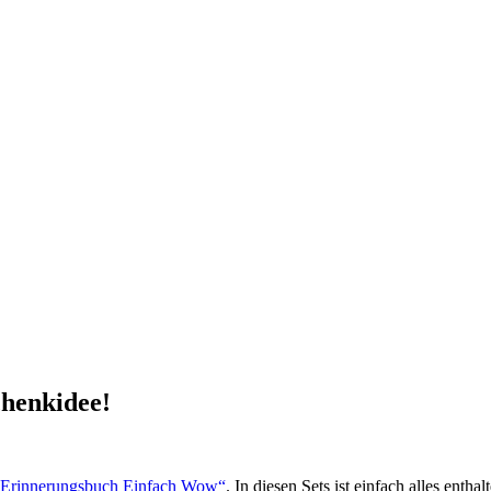
chenkidee!
„Erinnerungsbuch Einfach Wow“
. In diesen Sets ist einfach alles enth